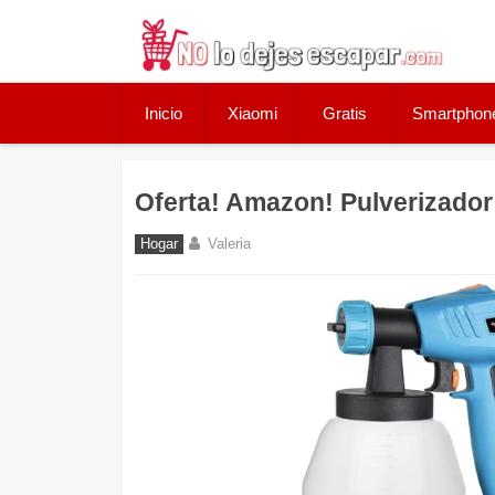
Skip
to
content
Inicio
Xiaomi
Gratis
Smartphon
Oferta! Amazon! Pulverizador 
Hogar
Valeria