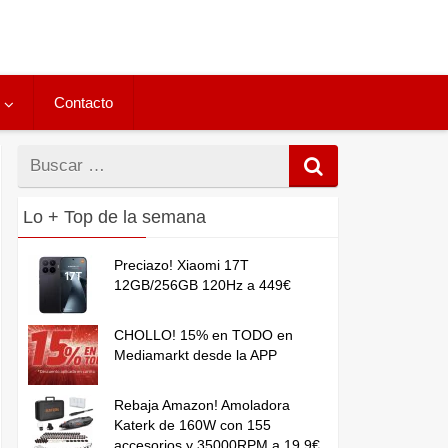
Contacto
Buscar
por
Lo + Top de la semana
Preciazo! Xiaomi 17T
12GB/256GB 120Hz a 449€
CHOLLO! 15% en TODO en
Mediamarkt desde la APP
Rebaja Amazon! Amoladora
Katerk de 160W con 155
accesorios y 35000RPM a 19,9€