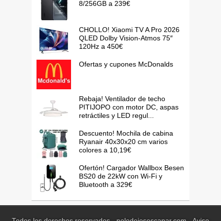
8/256GB a 239€
CHOLLO! Xiaomi TV A Pro 2026
QLED Dolby Vision-Atmos 75″
120Hz a 450€
Ofertas y cupones McDonalds
Rebaja! Ventilador de techo
PITIJOPO con motor DC, aspas
retráctiles y LED regul...
Descuento! Mochila de cabina
Ryanair 40x30x20 cm varios
colores a 10,19€
Ofertón! Cargador Wallbox Besen
BS20 de 22kW con Wi-Fi y
Bluetooth a 329€
Todos los derechos reservados - nolodejesescapar.com -
Aviso