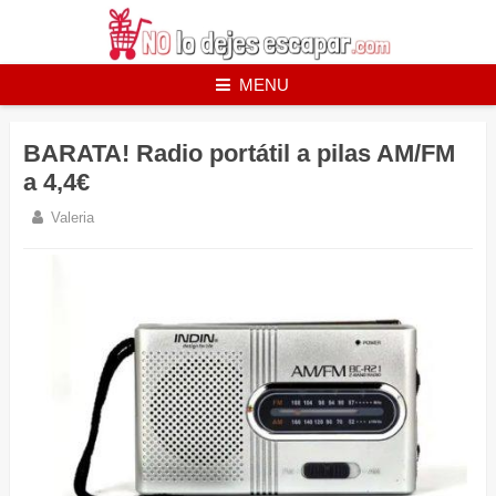
Skip
to
content
MENU
BARATA! Radio portátil a pilas AM/FM
a 4,4€
Valeria