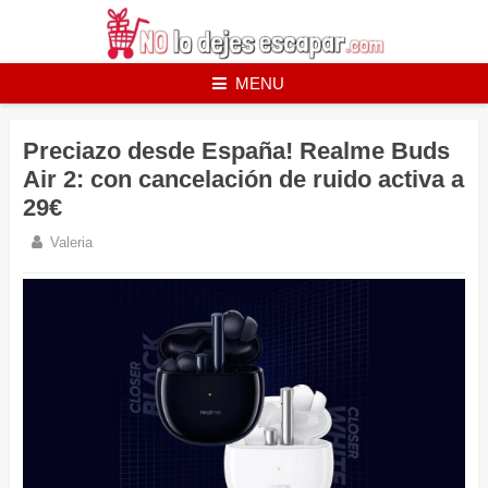
Skip
to
content
MENU
Preciazo desde España! Realme Buds
Air 2: con cancelación de ruido activa a
29€
Valeria