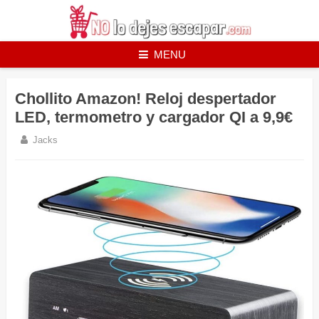
Skip
to
content
MENU
Chollito Amazon! Reloj despertador
LED, termometro y cargador QI a 9,9€
Jacks