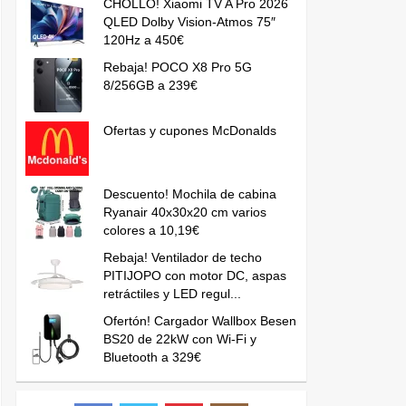
CHOLLO! Xiaomi TV A Pro 2026
QLED Dolby Vision-Atmos 75″
120Hz a 450€
Rebaja! POCO X8 Pro 5G
8/256GB a 239€
Ofertas y cupones McDonalds
Descuento! Mochila de cabina
Ryanair 40x30x20 cm varios
colores a 10,19€
Rebaja! Ventilador de techo
PITIJOPO con motor DC, aspas
retráctiles y LED regul...
Ofertón! Cargador Wallbox Besen
BS20 de 22kW con Wi-Fi y
Bluetooth a 329€