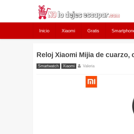
Skip
to
content
Inicio
Xiaomi
Gratis
Smartphon
Reloj Xiaomi Mijia de cuarzo, 
Smartwatch
Xiaomi
Valeria