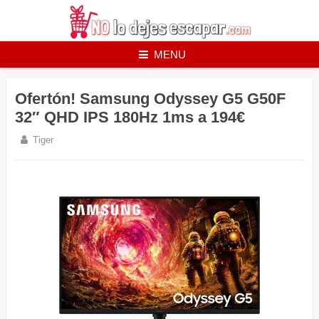
Skip
to
content
MENU
Ofertón! Samsung Odyssey G5 G50F
32″ QHD IPS 180Hz 1ms a 194€
Tiger