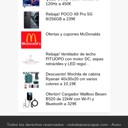
120Hz a 450€
Rebaja! POCO X8 Pro 5G
8/256GB a 239€
Ofertas y cupones McDonalds
Rebaja! Ventilador de techo
PITIJOPO con motor DC, aspas
retráctiles y LED regul...
Descuento! Mochila de cabina
Ryanair 40x30x20 cm varios
colores a 10,19€
Ofertón! Cargador Wallbox Besen
BS20 de 22kW con Wi-Fi y
Bluetooth a 329€
Todos los derechos reservados - nolodejesescapar.com -
Aviso