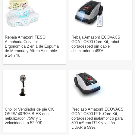
Rebaja Amazon! TESQ
Rebaja Amazon! ECOVACS
Almohada Cervical
GOAT O600 Care Kit, robot
Ergonómica 2 en 1 de Espuma
cortacésped sin cable
de Memoria y Altura Ajustable
delimitador a 499€
a 24,74€
Chollo! Ventilador de pie OK
Preciazo Amazon! ECOVACS
OSFW 407526 B ES con
GOAT O800 RTK Care Kit,
nebulizador, 75W y 3
cortacésped inalámbrico para
velocidades a 52,99€
800 m² con RTK y visión
LiDAR a 599€