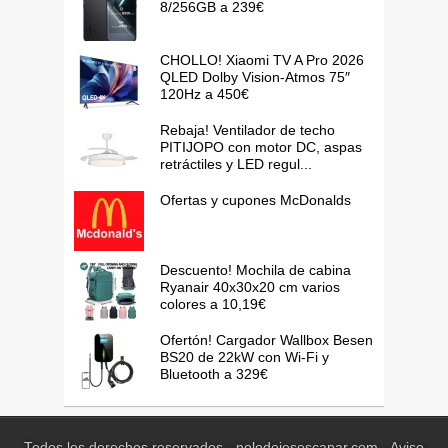
8/256GB a 239€
CHOLLO! Xiaomi TV A Pro 2026
QLED Dolby Vision-Atmos 75″
120Hz a 450€
Rebaja! Ventilador de techo
PITIJOPO con motor DC, aspas
retráctiles y LED regul...
Ofertas y cupones McDonalds
Descuento! Mochila de cabina
Ryanair 40x30x20 cm varios
colores a 10,19€
Ofertón! Cargador Wallbox Besen
BS20 de 22kW con Wi-Fi y
Bluetooth a 329€
Todos los derechos reservados - nolodejesescapar.com -
Aviso