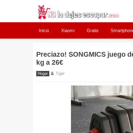
Skip
to
content
Inicio
Xiaomi
Gratis
Smartphon
Preciazo! SONGMICS juego de
kg a 26€
Hogar
Tiger