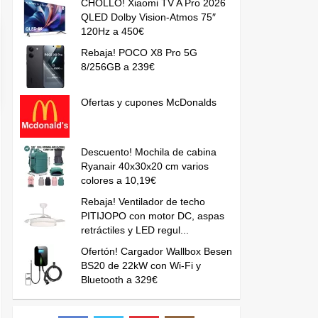
CHOLLO! Xiaomi TV A Pro 2026
QLED Dolby Vision-Atmos 75″
120Hz a 450€
Rebaja! POCO X8 Pro 5G
8/256GB a 239€
Ofertas y cupones McDonalds
Descuento! Mochila de cabina
Ryanair 40x30x20 cm varios
colores a 10,19€
Rebaja! Ventilador de techo
PITIJOPO con motor DC, aspas
retráctiles y LED regul...
Ofertón! Cargador Wallbox Besen
BS20 de 22kW con Wi-Fi y
Bluetooth a 329€