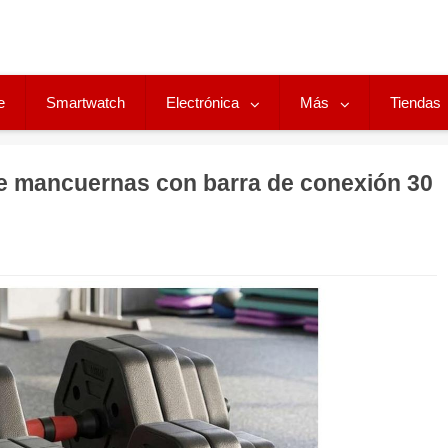
e
Smartwatch
Electrónica
Más
Tiendas
 mancuernas con barra de conexión 30