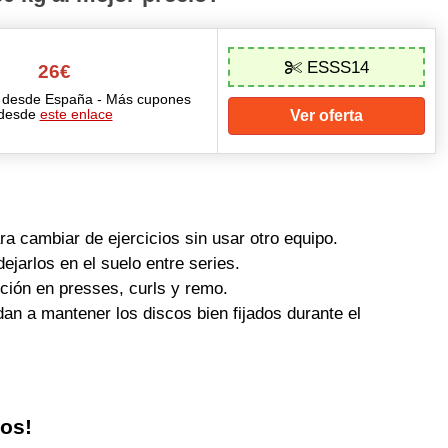
ESSS14
26€
o desde España - Más cupones
desde
este enlace
Ver oferta
a cambiar de ejercicios sin usar otro equipo.
jarlos en el suelo entre series.
eción en presses, curls y remo.
an a mantener los discos bien fijados durante el
los!