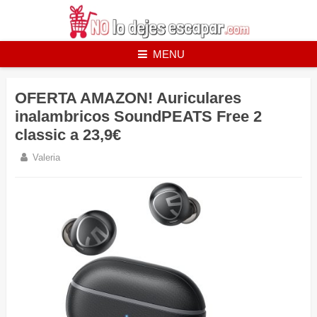
Skip
to
content
MENU
OFERTA AMAZON! Auriculares
inalambricos SoundPEATS Free 2
classic a 23,9€
Valeria