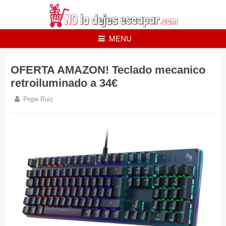
Skip
to
content
MENU
OFERTA AMAZON! Teclado mecanico
retroiluminado a 34€
Pepe Ruiz