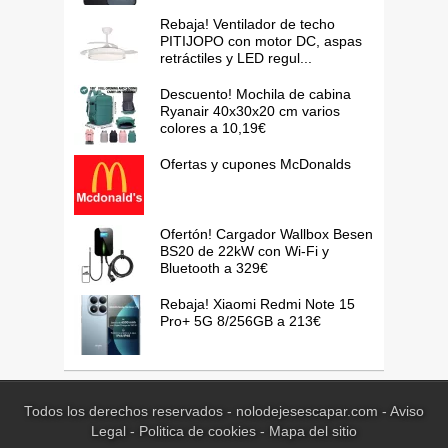
Rebaja! Ventilador de techo
PITIJOPO con motor DC, aspas
retráctiles y LED regul...
Descuento! Mochila de cabina
Ryanair 40x30x20 cm varios
colores a 10,19€
Ofertas y cupones McDonalds
Ofertón! Cargador Wallbox Besen
BS20 de 22kW con Wi-Fi y
Bluetooth a 329€
Rebaja! Xiaomi Redmi Note 15
Pro+ 5G 8/256GB a 213€
Todos los derechos reservados - nolodejesescapar.com -
Aviso
Legal
-
Politica de cookies
-
Mapa del sitio