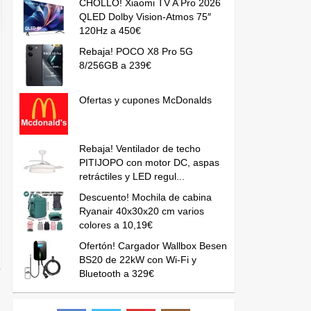
CHOLLO! Xiaomi TV A Pro 2026
QLED Dolby Vision-Atmos 75″
120Hz a 450€
Rebaja! POCO X8 Pro 5G
8/256GB a 239€
Ofertas y cupones McDonalds
Rebaja! Ventilador de techo
PITIJOPO con motor DC, aspas
retráctiles y LED regul...
Descuento! Mochila de cabina
Ryanair 40x30x20 cm varios
colores a 10,19€
Ofertón! Cargador Wallbox Besen
BS20 de 22kW con Wi-Fi y
Bluetooth a 329€