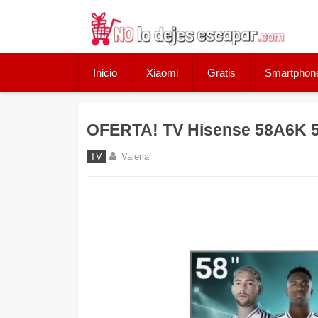
Skip
to
content
Inicio
Xiaomi
Gratis
Smartphon
OFERTA! TV Hisense 58A6K 58
TV
Valeria