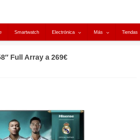
e
Smartwatch
Electrónica
Más
Tiendas
″ Full Array a 269€