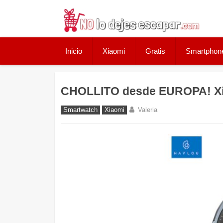
Skip
to
content
Inicio
Xiaomi
Gratis
Smartphon
CHOLLITO desde EUROPA! Xi
Smartwatch
Xiaomi
Valeria