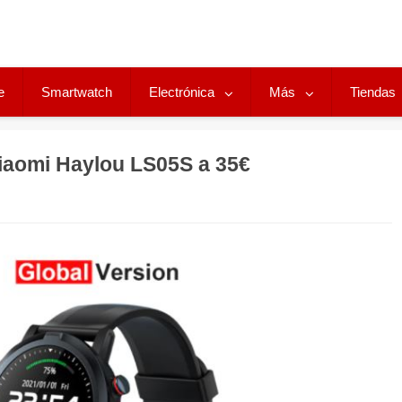
e
Smartwatch
Electrónica
Más
Tiendas
aomi Haylou LS05S a 35€