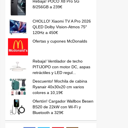
Rebaja! POCO X8 Pro 5G
8/256GB a 239€
CHOLLO! Xiaomi TV A Pro 2026
QLED Dolby Vision-Atmos 75″
120Hz a 450€
Ofertas y cupones McDonalds
Rebaja! Ventilador de techo
PITIJOPO con motor DC, aspas
retráctiles y LED regul...
Descuento! Mochila de cabina
Ryanair 40x30x20 cm varios
colores a 10,19€
Ofertón! Cargador Wallbox Besen
BS20 de 22kW con Wi-Fi y
Bluetooth a 329€