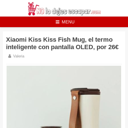
Skip
to
content
MENU
Xiaomi Kiss Kiss Fish Mug, el termo
inteligente con pantalla OLED, por 26€
Valeria