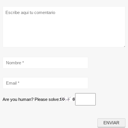
Are you human? Please solve: