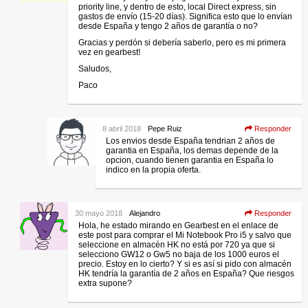
priority line, y dentro de esto, local Direct express, sin
gastos de envío (15-20 días). Significa esto que lo envían
desde España y tengo 2 años de garantía o no?
Gracias y perdón si debería saberlo, pero es mi primera
vez en gearbest!
Saludos,
Paco
8 abril 2018
Pepe Ruiz
Responder
Los envios desde España tendrian 2 años de
garantia en España, los demas depende de la
opcion, cuando tienen garantia en España lo
indico en la propia oferta.
30 mayo 2018
Alejandro
Responder
Hola, he estado mirando en Gearbest en el enlace de
este post para comprar el Mi Notebook Pro i5 y salvo que
seleccione en almacén HK no está por 720 ya que si
selecciono GW12 o Gw5 no baja de los 1000 euros el
precio. Estoy en lo cierto? Y si es así si pido con almacén
HK tendría la garantía de 2 años en España? Que riesgos
extra supone?