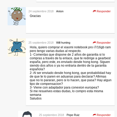
24 septiembre 2018
Anton
Responder
Gracias
25 septiembre 2018
Will hunting
Responder
Hola, quiero comprar el xiaomi notebook pro i7/16gb ram
pero tengo varias dudas al respecto.
1- Comentas que dispone de 2 años de garantia si lo
compras a través de tu enlace, que te redirige a gearbest
españa, pero este, es enviado desde hong kong. Siguen
siendo dos años o ya no entraria dentro de la garantia
española?
2- Al ser enviado desde hong kong, que probabilidad hay
de que te lo paren en aduanas para declarar? Afirmas
que no lo pararan, pero si lo hacen, que pasa? Hay algun
tipo de compensacion?
3- Viene con adaptador para conexion europea?
Si me resuelves estas dudas, lo compro esta misma
semana
Saludos
25 septiembre 2018
Pepe Ruiz
Responder