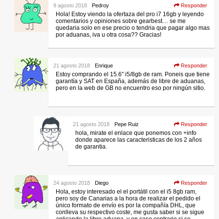
9 agosto 2018
Pedroy
Responder
Hola! Estoy viendo la ofertaza del pro i7 16gb y leyendo
comentarios y opiniones sobre gearbest… se me
quedaria solo en ese precio o tendria que pagar algo mas
por aduanas, iva u otra cosa?? Gracias!
21 agosto 2018
Enrique
Responder
Estoy comprando el 15.6″ i5/8gb de ram. Poneis que tiene
garantía y SAT en España, además de libre de aduanas,
pero en la web de GB no encuentro eso por ningún sitio.
21 agosto 2018
Pepe Ruiz
Responder
hola, mirate el enlace que ponemos con +info
donde aparece las caracteristicas de los 2 años
de garantia.
24 agosto 2018
Diego
Responder
Hola, estoy interesado el el portátil con el i5 8gb ram,
pero soy de Canarias a la hora de realizar el pedido el
único formato de envío es por la compañía DHL, que
conlleva su respectivo coste, me gusta saber si se sigue
aplicando la libre aduana, y en caso contrario si se