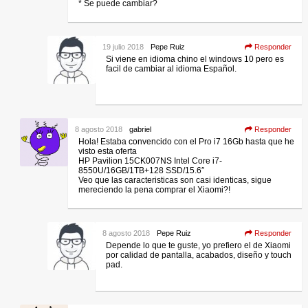
* Se puede cambiar?
19 julio 2018
Pepe Ruiz
Responder
Si viene en idioma chino el windows 10 pero es
facil de cambiar al idioma Español.
8 agosto 2018
gabriel
Responder
Hola! Estaba convencido con el Pro i7 16Gb hasta que he
visto esta oferta
HP Pavilion 15CK007NS Intel Core i7-
8550U/16GB/1TB+128 SSD/15.6″
Veo que las caracteristicas son casi identicas, sigue
mereciendo la pena comprar el Xiaomi?!
8 agosto 2018
Pepe Ruiz
Responder
Depende lo que te guste, yo prefiero el de Xiaomi
por calidad de pantalla, acabados, diseño y touch
pad.