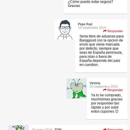
¿Cómo puedo estar segura?
Gracias
Pepe Ruiz
19 septiembre 2019
Responder
Seria libre de aduanas para
Banggood con la opcion de
envio que viene marcada
por defecto, siempre que
seas de España peninsula,
para islas o fuera de
España depende del pais
en cuestion.
Victoria
20 septiembre 2019
Responder
Ya lo he comprado,
muchísimas gracias
por responder tan
rápido y por subir
estos cupones 🙂
16 enero 2018
EDR
Responder