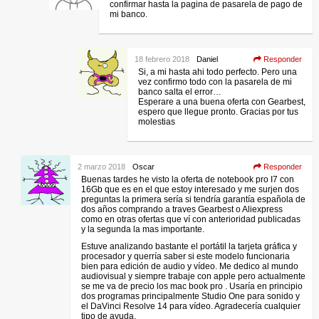
confirmar hasta la pagina de pasarela de pago de
mi banco.
18 febrero 2018
Daniel
Responder
Si, a mi hasta ahi todo perfecto. Pero una
vez confirmo todo con la pasarela de mi
banco salta el error…
Esperare a una buena oferta con Gearbest,
espero que llegue pronto. Gracias por tus
molestias
2 marzo 2018
Oscar
Responder
Buenas tardes he visto la oferta de notebook pro I7 con
16Gb que es en el que estoy interesado y me surjen dos
preguntas la primera sería si tendría garantía española de
dos años comprando a traves Gearbest o Aliexpress
como en otras ofertas que ví con anterioridad publicadas
y la segunda la mas importante.
Estuve analizando bastante el portátil la tarjeta gráfica y
procesador y querría saber si este modelo funcionaria
bien para edición de audio y vídeo. Me dedico al mundo
audiovisual y siempre trabaje con apple pero actualmente
se me va de precio los mac book pro . Usaría en principio
dos programas principalmente Studio One para sonido y
el DaVinci Resolve 14 para vídeo. Agradecería cualquier
tipo de ayuda.