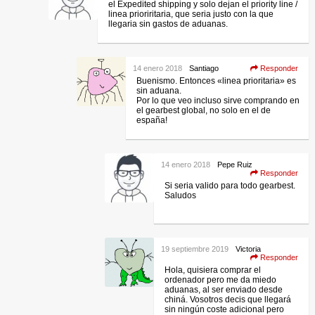
el Expedited shipping y solo dejan el priority line /
linea prioriritaria, que seria justo con la que
llegaria sin gastos de aduanas.
14 enero 2018
Santiago
Responder
Buenismo. Entonces «linea prioritaria» es
sin aduana.
Por lo que veo incluso sirve comprando en
el gearbest global, no solo en el de
españa!
14 enero 2018
Pepe Ruiz
Responder
Si seria valido para todo gearbest.
Saludos
19 septiembre 2019
Victoria
Responder
Hola, quisiera comprar el
ordenador pero me da miedo
aduanas, al ser enviado desde
chiná. Vosotros decis que llegará
sin ningún coste adicional pero