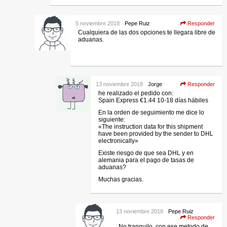
5 noviembre 2018
Pepe Ruiz
Responder
Cualquiera de las dos opciones te llegara libre de
aduanas.
13 noviembre 2018
Jorge
Responder
he realizado el pedido con:
Spain Express €1.44 10-18 días hábiles
En la orden de seguimiento me dice lo
siguiente:
«The instruction data for this shipment
have been provided by the sender to DHL
electronically»
Existe riesgo de que sea DHL y en
alemania para el pago de tasas de
aduanas?
Muchas gracias.
13 noviembre 2018
Pepe Ruiz
Responder
No tranquilo, con ese metodo de