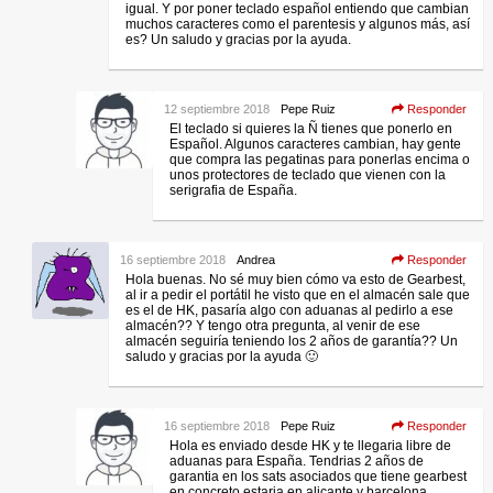
igual. Y por poner teclado español entiendo que cambian
muchos caracteres como el parentesis y algunos más, así
es? Un saludo y gracias por la ayuda.
12 septiembre 2018
Pepe Ruiz
Responder
El teclado si quieres la Ñ tienes que ponerlo en
Español. Algunos caracteres cambian, hay gente
que compra las pegatinas para ponerlas encima o
unos protectores de teclado que vienen con la
serigrafia de España.
16 septiembre 2018
Andrea
Responder
Hola buenas. No sé muy bien cómo va esto de Gearbest,
al ir a pedir el portátil he visto que en el almacén sale que
es el de HK, pasaría algo con aduanas al pedirlo a ese
almacén?? Y tengo otra pregunta, al venir de ese
almacén seguiría teniendo los 2 años de garantía?? Un
saludo y gracias por la ayuda 🙂
16 septiembre 2018
Pepe Ruiz
Responder
Hola es enviado desde HK y te llegaria libre de
aduanas para España. Tendrias 2 años de
garantia en los sats asociados que tiene gearbest
en concreto estaria en alicante y barcelona.