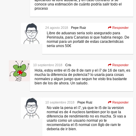
conoce una estimación de cuánto podría salir todo el
proceso
24 agosto 2018
Pepe Ruiz
Responder
Libre de aduanas seria solo asegurado para
Peninsula, para Canarias si que habria riesgo. De
normal para un portatil de estas caracteristicas
seria unos 50€
10 septiembre 2018
Cris
Responder
Hola, estoy entre el i5 de 8 de ram y el i7 de 16 de ram, es
mucha la diferencia de potencia? lo usaría para cosas
normales y algun juego que segun he visto tira bastante
bien de los de ahora. Un saludo.
10 septiembre 2018
Pepe Ruiz
Responder
No vale la pena el i7, ya que le i5 de la version
normal es de 4 nucleos tambien por lo que la
diferencia de rendimiento no es mucha. Si vas a
usarlo como un usuario normal yo te
recomendaria el i5 normal con 8gb de ram te
deberia de ir bien.