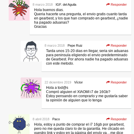
8 marzo 2018
IGF. del Aguila
Responder
Hola buenos dias.
Queria hacerte una pregunta, el envio gratis cuanto tarda
en gearbest, y los que han comprado en gearbest, ¿nadie
ha pagado aduanas?
Gracias
8 marzo 2018
Pepe Ruiz
Responder
Tarda unos 15-20 dias en llegar, seria sin aduanas
para peninsula eligiendo el envio predeterminado
de Gearbest. Por ahora nadie ha pagado aduanas
con este metodo.
22 diciembre 2019
Víctor
Responder
Hola a tod@s
Compró alguien el XIAOMI i7 de 16Gb?
Estoy pensando en comprarlo y me gustaría saber
la opinión de alguien que lo tenga
8 abril 2018
Paco
Responder
Hola, estoy a punto de comprar el i7 16gb por gearbest,
pero no me queda claro lo de la garantía. He clicado en
vuestro link y estoy en la página del envío ya…me dice