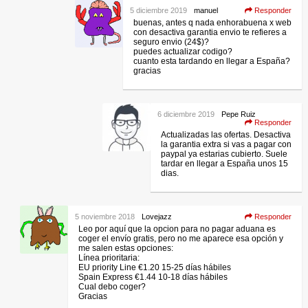
5 diciembre 2019
manuel
Responder
buenas, antes q nada enhorabuena x web
con desactiva garantia envio te refieres a
seguro envio (24$)?
puedes actualizar codigo?
cuanto esta tardando en llegar a España?
gracias
6 diciembre 2019
Pepe Ruiz
Responder
Actualizadas las ofertas. Desactiva
la garantia extra si vas a pagar con
paypal ya estarias cubierto. Suele
tardar en llegar a España unos 15
dias.
5 noviembre 2018
Lovejazz
Responder
Leo por aquí que la opcion para no pagar aduana es
coger el envío gratis, pero no me aparece esa opción y
me salen estas opciones:
Línea prioritaria:
EU priority Line €1.20 15-25 días hábiles
Spain Express €1.44 10-18 días hábiles
Cual debo coger?
Gracias