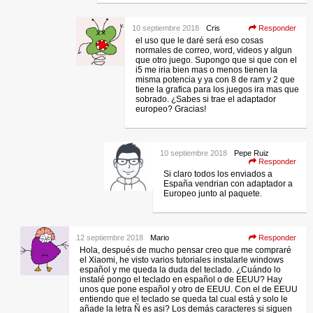
10 septiembre 2018
Cris
Responder
el uso que le daré será eso cosas
normales de correo, word, videos y algun
que otro juego. Supongo que si que con el
i5 me iria bien mas o menos tienen la
misma potencia y ya con 8 de ram y 2 que
tiene la grafica para los juegos ira mas que
sobrado. ¿Sabes si trae el adaptador
europeo? Gracias!
10 septiembre 2018
Pepe Ruiz
Responder
Si claro todos los enviados a
España vendrian con adaptador a
Europeo junto al paquete.
12 septiembre 2018
Mario
Responder
Hola, después de mucho pensar creo que me compraré
el Xiaomi, he visto varios tutoriales instalarle windows
español y me queda la duda del teclado. ¿Cuándo lo
instalé pongo el teclado en español o de EEUU? Hay
unos que pone español y otro de EEUU. Con el de EEUU
entiendo que el teclado se queda tal cual está y solo le
añade la letra Ñ es asi? Los demás caracteres si siguen