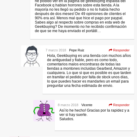
he podido ver en la página de geekbuying espalda del
Facebook q hablan horrores sobre esta tienda. A la
mayoría no les llegó su pedido o no lo había hecho
después de dos meses! De 49 opiniones de clientes el
90% era así. Menos mal que hice el pago por paypal.
Sabes algo al respecto sobre compras en esta web de
Geekbuying? De momento no he recibido confirmación
de que se me haya enviado el portátil…
7 marzo 2018
Pepe Ruiz
Responder
Hola, Geekbuying es una tienda con muchos años
de antiguedad y fiable, pero es como todo,
comentarios malos encontraras de todas las
tiendas a montones incluidas Gearbest, Amazon y
cualquiera. Lo que si que es posible es que tarden
en tramitar el pedido por falta de stock unos dias,
lo que puedes hacer es mandarles un email para
preguntar una fecha estimada de envio.
8 marzo 2018
Vicente
Responder
Así lo he hecho! Gracias por la rapidez y a
ver si hay suerte.
Saludos.