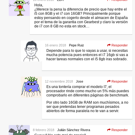
Hola,
¿Merece la pena la diferencia de precio que hay entre el
i5 con 8GB y el i7 con 16GB? Principalmente porque
estoy pensando en cogerlo desde el almacen de España
por el tema de la garantia con Gearbest y claro la versión
de i7 con 8 GB no esta en stock…
16 enero 2018
Pepe Ruiz
Responder
Depende para lo que lo vayas a usar, si necesitas
mucha potencia pues entonces el i7 16gb si vas a
hacer tareas normales con el i5 8gb iras sobrado.
12 noviembre 2018
Jose
Responder
Es una tontería comprar el modelo I7, el
procesador rinde como mucho un 5% más puedes
comprobarlo en diferentes páginas de benchmark.
Por otro lado 16GB de RAM son muchísimos, a no
ser que pretendas tener programas pesados
abiertos de forma paralela no te van a servir.
8 febrero 2018
Julián Sánchez Rivera
Responder