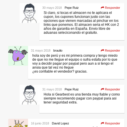
30 mayo 2018
Pepe Ruiz
Responder
Si claro, si tocas el almacen no te aplicara el
cupon, los cupones funcionan justo con las
opciones que vienen marcadas al pinchar en los
links que ponemos. El almacen seria el HK con 2
años de garantia en España. Envio libre de
aduanas seleciconando el gratuito.
31 mayo 2018
braulio
Responder
hola soy de perú y es mi primera compra y tengo miedo
de que no me llegue el equipo o sufra estafa por lo que
voy a decidir pagar por paypal pero aun a si tengo el
ansia que tal vez no llegue
¿es confiable el vendedor? gracias.
31 mayo 2018
Pepe Ruiz
Responder
Hola si Gearbest es una tienda muy fiable y como
siempre recomiendo pagar con paypal para asi
tener seguridad extra.
16 junio 2018
David Lopez
Responder