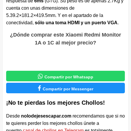
respuesta de
6ms
(GTG). Su peso es de apenas 2.7Kg y
cuenta con unas dimensiones de
5.39.2×181.2×419.5mm. Y en el apartado de la
conectividad,
sólo una toma HDMI y un puerto VGA
.
¿Dónde comprar este Xiaomi Redmi Monitor
1A o 1C al mejor precio?

Compartir por Whatsapp

Compartir por Messenger
¡No te pierdas los mejores Chollos!
Desde
nolodejesescapar.com
recomendamos que si no
te quieres perder los mejores chollos únete a
nuestro
canal de chollos en Telegram
es totalmente