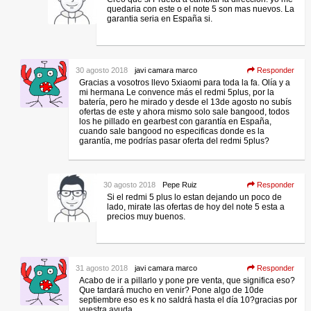
quedaria con este o el note 5 son mas nuevos. La
garantia seria en España si.
30 agosto 2018
javi camara marco
Responder
Gracias a vosotros llevo 5xiaomi para toda la fa. Olía y a
mi hermana Le convence más el redmi 5plus, por la
batería, pero he mirado y desde el 13de agosto no subís
ofertas de este y ahora mismo solo sale bangood, todos
los he pillado en gearbest con garantía en España,
cuando sale bangood no especificas donde es la
garantía, me podrías pasar oferta del redmi 5plus?
30 agosto 2018
Pepe Ruiz
Responder
Si el redmi 5 plus lo estan dejando un poco de
lado, mirate las ofertas de hoy del note 5 esta a
precios muy buenos.
31 agosto 2018
javi camara marco
Responder
Acabo de ir a pillarlo y pone pre venta, que significa eso?
Que tardará mucho en venir? Pone algo de 10de
septiembre eso es k no saldrá hasta el día 10?gracias por
vuestra ayuda