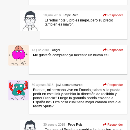
10 julio 2018
Pepe Ruiz
Responder
El redmi note 5 pro es mejor, pero su precio
tambien es mayor.
13 julio 2018
Angel
Responder
Me gustaría comprarlo ya necesito un nuevo cell
30 agosto 2018
javi camara marco
Responder
Buenas, mi hermana vive en Francia, sabes si lo puedo
pedir en este link y cambiar la dirección de recibirlo y
poner Francia? Luego la garantía podría enviarla a
España no? Otra cosa cual tiene mejor cámara este o el
redmi 5plus?
30 agosto 2018
Pepe Ruiz
Responder
Creo que si Prueba a cambiar la direccion. yo me