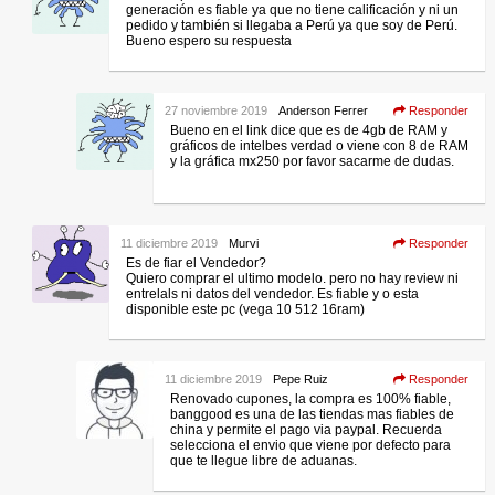
generación es fiable ya que no tiene calificación y ni un
pedido y también si llegaba a Perú ya que soy de Perú.
Bueno espero su respuesta
27 noviembre 2019
Anderson Ferrer
Responder
Bueno en el link dice que es de 4gb de RAM y
gráficos de intelbes verdad o viene con 8 de RAM
y la gráfica mx250 por favor sacarme de dudas.
11 diciembre 2019
Murvi
Responder
Es de fiar el Vendedor?
Quiero comprar el ultimo modelo. pero no hay review ni
entrelals ni datos del vendedor. Es fiable y o esta
disponible este pc (vega 10 512 16ram)
11 diciembre 2019
Pepe Ruiz
Responder
Renovado cupones, la compra es 100% fiable,
banggood es una de las tiendas mas fiables de
china y permite el pago via paypal. Recuerda
selecciona el envio que viene por defecto para
que te llegue libre de aduanas.