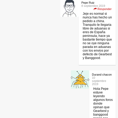
Pepe Ruiz
8 septiembre 2019
Responder
Jeje es normal si
nunca has hecho un
pedido a china.
Tranquilo te llegaria
libre de aduanas si
eres de España
peninsula, hace ya
bastante tiempo que
no se oye ninguna
parada en aduanas
con los envios por
defecto de Gearbest
y Banggood.
Durand chacon
10
septiembre
2019
Hola Pepe
estuve
leyendo
algunos foros
donde
opinan que
Gearbest y
banggood