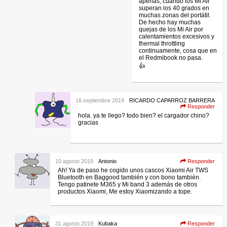
apenas, cuando los Mi Air
superan los 40 grados en
muchas zonas del portátil.
De hecho hay muchas
quejas de los Mi Air por
calentamientos excesivos y
thermal throttling
continuamente, cosa que en
el Redmibook no pasa.
👍
16 septiembre 2019
RICARDO CAPARROZ BARRERA
Responder
hola. ya te llego? todo bien? el cargador chino?
gracias
10 agosto 2019
Antonio
Responder
Ah! Ya de paso he cogido unos cascos Xiaomi Air TWS
Bluetooth en Baggood también y con bono también.
Tengo patinete M365 y Mi band 3 además de otros
productos Xiaomi, Me estoy Xiaomizando a tope.
31 agosto 2019
Kubaka
Responder