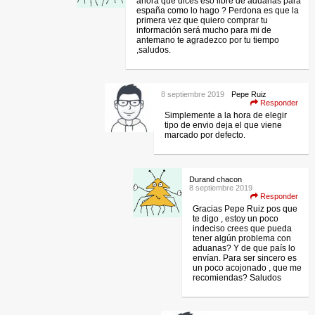
ahora que dices eso libre de aduanas para
españa como lo hago ? Perdona es que la
primera vez que quiero comprar tu
información será mucho para mi de
antemano te agradezco por tu tiempo
,saludos.
8 septiembre 2019
Pepe Ruiz
Responder
Simplemente a la hora de elegir
tipo de envio deja el que viene
marcado por defecto.
Durand chacon
8 septiembre 2019
Responder
Gracias Pepe Ruiz pos que
te digo , estoy un poco
indeciso crees que pueda
tener algún problema con
aduanas? Y de que país lo
envían. Para ser sincero es
un poco acojonado , que me
recomiendas? Saludos