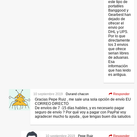
este tipo de
portatiles
Banggood y
Gearbest han
dejado de
ofrecer el
envio por
DHL y UPS.
Por lo que
directamente
los 3 envios
que ofrece
serian libres
de aduanas.
Esa
información
que has leido
es antigua.
10 septiembre 2019
Durand chacon
Responder
Gracias Pepe Ruiz , me sale una sola opción de envío EU
CORREO DIRECTO
De envíos de 7 -15 días habiles, y es necesario pagar
seguro de envío ? Por qué voy a pagar con PayPal voy
agradecer mucho tu ayuda , que tengas buen día saludos
10 septiembre 2019
Pepe Ruiz
Responder