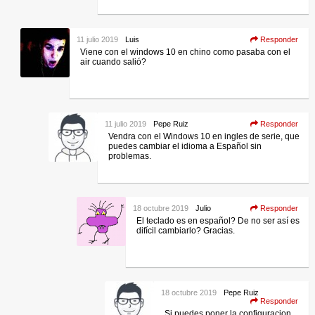
11 julio 2019
Luis
Responder
Viene con el windows 10 en chino como pasaba con el
air cuando salió?
11 julio 2019
Pepe Ruiz
Responder
Vendra con el Windows 10 en ingles de serie, que
puedes cambiar el idioma a Español sin
problemas.
18 octubre 2019
Julio
Responder
El teclado es en español? De no ser así es
difícil cambiarlo? Gracias.
18 octubre 2019
Pepe Ruiz
Responder
Si puedes poner la configuracion