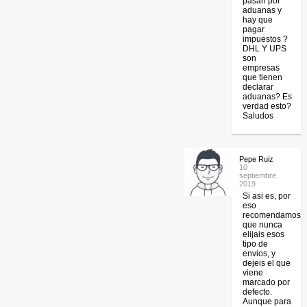
pasan por
aduanas y
hay que
pagar
impuestos ?
DHL Y UPS
son
empresas
que tienen
declarar
aduanas? Es
verdad esto?
Saludos
Pepe Ruiz
10
septiembre
2019
Si asi es, por
eso
recomendamos
que nunca
elijais esos
tipo de
envios, y
dejeis el que
viene
marcado por
defecto.
Aunque para