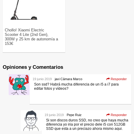
Chollo! Xiaomi Electric
Scooter 4 Lite (2nd Gen),
300W y 25 km de autonomía a
153€
Opiniones y Comentarios
19 junio 2019
javi Cámara Marco
Responder
Son ssd? Habrá mucha diferencia de un i5 a i7 para
editar fotos y vídeos?
19 junio 2019
Pepe Ruiz
Responder
Si son discos duros SSD, no creo que haya mucha
diferencia yo iria por el precio dele i5 con 512GB
SSD que esta a un preciazo ahora mismo aqui.