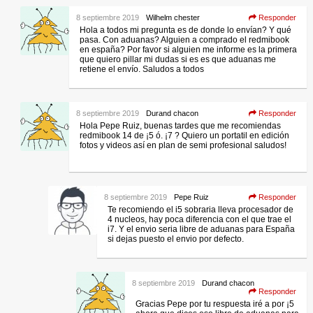
8 septiembre 2019
Wilhelm chester
Responder
Hola a todos mi pregunta es de donde lo envían? Y qué
pasa. Con aduanas? Alguien a comprado el redmibook
en españa? Por favor si alguien me informe es la primera
que quiero pillar mi dudas si es es que aduanas me
retiene el envío. Saludos a todos
8 septiembre 2019
Durand chacon
Responder
Hola Pepe Ruiz, buenas tardes que me recomiendas
redmibook 14 de ¡5 ó. ¡7 ? Quiero un portatil en edición
fotos y videos así en plan de semi profesional saludos!
8 septiembre 2019
Pepe Ruiz
Responder
Te recomiendo el i5 sobraria lleva procesador de
4 nucleos, hay poca diferencia con el que trae el
i7. Y el envio seria libre de aduanas para España
si dejas puesto el envio por defecto.
8 septiembre 2019
Durand chacon
Responder
Gracias Pepe por tu respuesta iré a por ¡5