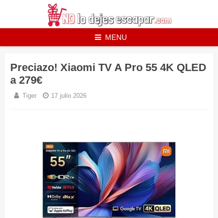
Skip
to
content
MENU
Preciazo! Xiaomi TV A Pro 55 4K QLED
a 279€
Tiger
17 julio 2026