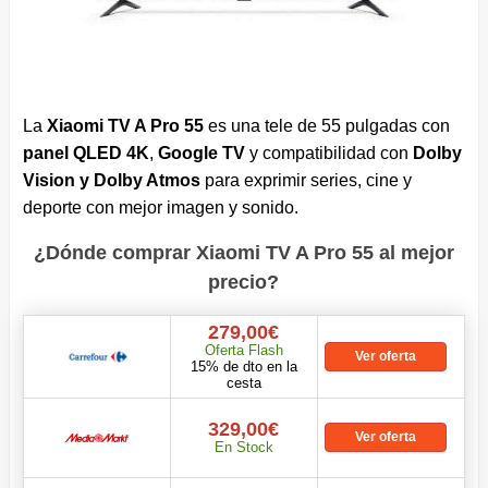
La
Xiaomi TV A Pro 55
es una tele de 55 pulgadas con
panel QLED 4K
,
Google TV
y compatibilidad con
Dolby
Vision y Dolby Atmos
para exprimir series, cine y
deporte con mejor imagen y sonido.
¿Dónde comprar Xiaomi TV A Pro 55 al mejor
precio?
279,00€
Oferta Flash
Ver oferta
15% de dto en la
cesta
329,00€
Ver oferta
En Stock