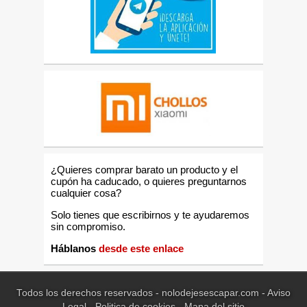
¿Quieres comprar barato un producto y el
cupón ha caducado, o quieres preguntarnos
cualquier cosa?
Solo tienes que escribirnos y te ayudaremos
sin compromiso.
Háblanos
desde este enlace
Todos los derechos reservados - nolodejesescapar.com -
Aviso
Legal
-
Politica de cookies
-
Mapa del sitio