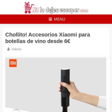
Skip
to
content
MENU
Chollito! Accesorios Xiaomi para
botellas de vino desde 6€
Valeria