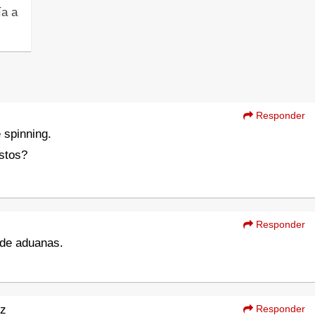
a a
Responder
 spinning.
estos?
Responder
 de aduanas.
iz
Responder