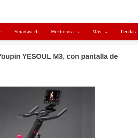
e
Smartwatch
Electrónica
Más
Tiendas
 Youpin YESOUL M3, con pantalla de