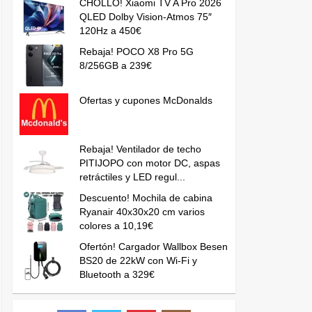
CHOLLO! Xiaomi TV A Pro 2026
QLED Dolby Vision-Atmos 75″
120Hz a 450€
Rebaja! POCO X8 Pro 5G
8/256GB a 239€
Ofertas y cupones McDonalds
Rebaja! Ventilador de techo
PITIJOPO con motor DC, aspas
retráctiles y LED regul...
Descuento! Mochila de cabina
Ryanair 40x30x20 cm varios
colores a 10,19€
Ofertón! Cargador Wallbox Besen
BS20 de 22kW con Wi-Fi y
Bluetooth a 329€