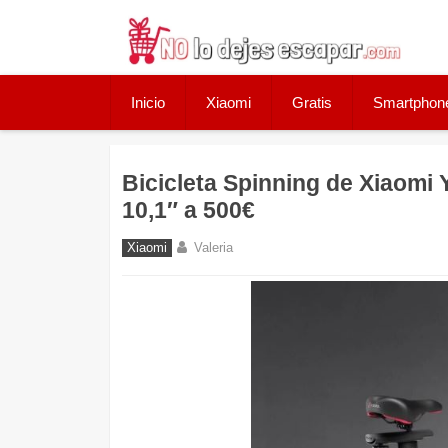
Skip
to
content
Inicio
Xiaomi
Gratis
Smartphon
Bicicleta Spinning de Xiaomi
10,1″ a 500€
Xiaomi
Valeria