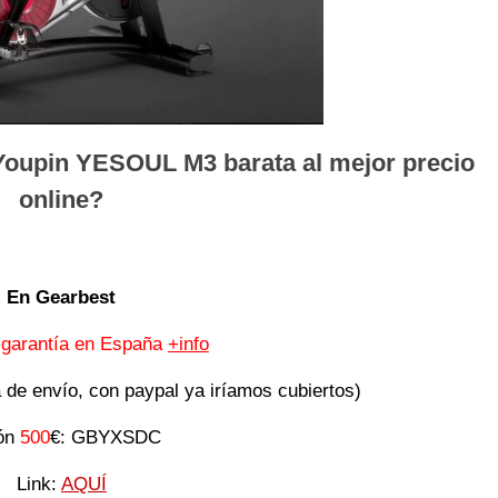
oupin YESOUL M3 barata al mejor precio
online?
En Gearbest
 garantía en España
+info
a de envío, con paypal ya iríamos cubiertos)
ón
500
€: GBYXSDC
Link:
AQUÍ