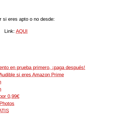
 si eres apto o no desde:
Link:
AQUI
nto en prueba primero, ¡paga después!
Audible si eres Amazon Prime
n
n
por 0,99€
 Photos
ATIS