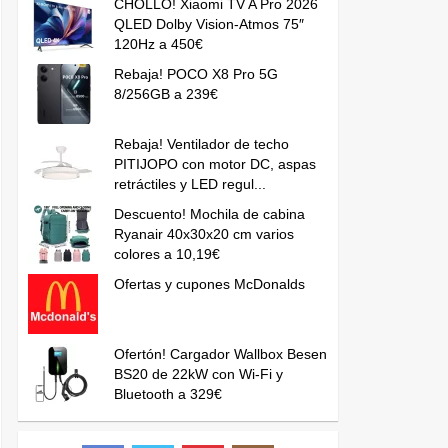
CHOLLO! Xiaomi TV A Pro 2026
QLED Dolby Vision-Atmos 75″
120Hz a 450€
Rebaja! POCO X8 Pro 5G
8/256GB a 239€
Rebaja! Ventilador de techo
PITIJOPO con motor DC, aspas
retráctiles y LED regul...
Descuento! Mochila de cabina
Ryanair 40x30x20 cm varios
colores a 10,19€
Ofertas y cupones McDonalds
Ofertón! Cargador Wallbox Besen
BS20 de 22kW con Wi-Fi y
Bluetooth a 329€