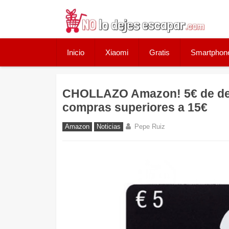
Skip
to
content
Inicio
Xiaomi
Gratis
Smartphon
CHOLLAZO Amazon! 5€ de des
compras superiores a 15€
Amazon
Noticias
Pepe Ruiz