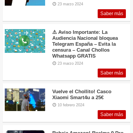
23 marzo 2024
Saber más
​​⚠️ Aviso Importante: La
Audiencia Nacional bloquea
Telegram España – Evita la
censura – Canal Chollos
Whatsapp GRATIS
23 marzo 2024
Saber más
Vuelve el Chollito! Casco
Xiaomi Smart4u a 25€
10 febrero 2024
Saber más
Rebaja Amazon! Realme 9 Pro