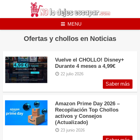
Skip
to
content
MENU
Ofertas y chollos en Noticias
Vuelve el CHOLLO! Disney+
Durante 4 meses a 4,99€
22 julio 2026
Saber más
Amazon Prime Day 2026 –
Recopilación Top Chollos
activos y Consejos
(Actualizado)
23 junio 2026