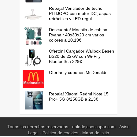
Rebaja! Ventilador de techo
PITIJOPO con motor DC, aspas
retráctiles y LED regul...
Descuento! Mochila de cabina
Ryanair 40x30x20 cm varios
colores a 10,19€
Ofertón! Cargador Wallbox Besen
BS20 de 22kW con Wi-Fi y
Bluetooth a 329€
Ofertas y cupones McDonalds
Rebaja! Xiaomi Redmi Note 15
Pro+ 5G 8/256GB a 213€
Todos los derechos reservados - nolodejesescapar.com -
Aviso
Legal
-
Politica de cookies
-
Mapa del sitio