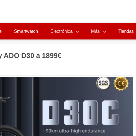
e
Smartwatch
Electrónica
Más
Tiendas
y ADO D30 a 1899€