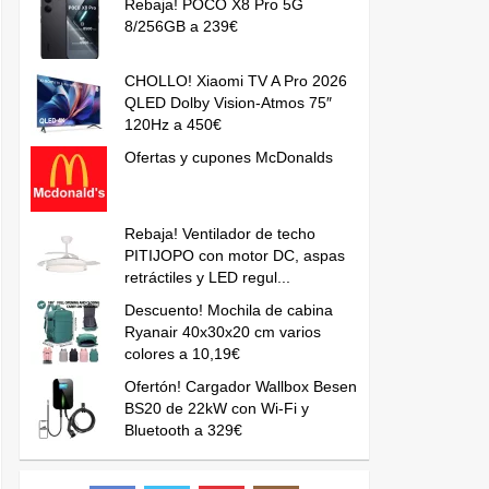
Rebaja! POCO X8 Pro 5G
8/256GB a 239€
CHOLLO! Xiaomi TV A Pro 2026
QLED Dolby Vision-Atmos 75″
120Hz a 450€
Ofertas y cupones McDonalds
Rebaja! Ventilador de techo
PITIJOPO con motor DC, aspas
retráctiles y LED regul...
Descuento! Mochila de cabina
Ryanair 40x30x20 cm varios
colores a 10,19€
Ofertón! Cargador Wallbox Besen
BS20 de 22kW con Wi-Fi y
Bluetooth a 329€