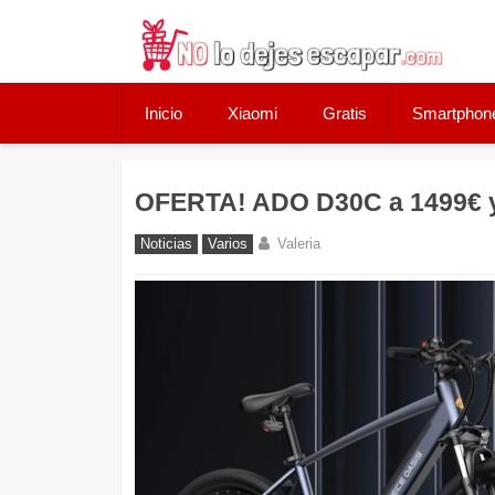
Skip
to
content
Inicio
Xiaomi
Gratis
Smartphon
OFERTA! ADO D30C a 1499€ 
Noticias
Varios
Valeria