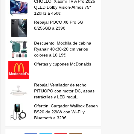
CHOLLO! Xiaomi TV A Pro 2026
QLED Dolby Vision-Atmos 75″
120Hz a 450€
Rebaja! POCO X8 Pro 5G
8/256GB a 239€
Descuento! Mochila de cabina
Ryanair 40x30x20 cm varios
colores a 10,19€
Ofertas y cupones McDonalds
Rebaja! Ventilador de techo
PITIJOPO con motor DC, aspas
retráctiles y LED regul...
Ofertón! Cargador Wallbox Besen
BS20 de 22kW con Wi-Fi y
Bluetooth a 329€