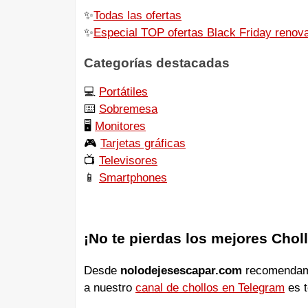
✨
Todas las ofertas
✨
Especial TOP ofertas Black Friday renov
Categorías destacadas
💻
Portátiles
⌨️
Sobremesa
🖥
Monitores
🎮
Tarjetas gráficas
📺
Televisores
📱
Smartphones
¡No te pierdas los mejores Chol
Desde
nolodejesescapar.com
recomendamos
a nuestro
canal de chollos en Telegram
es t