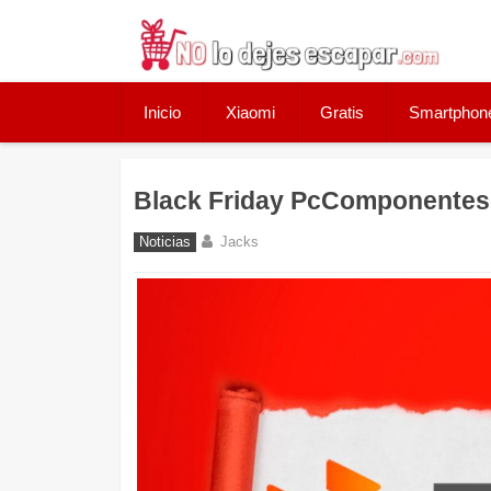
Skip
to
content
Inicio
Xiaomi
Gratis
Smartphon
Black Friday PcComponentes
Noticias
Jacks