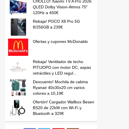
CHOLLO! Xiaomi TV A Pro 2026
QLED Dolby Vision-Atmos 75″
120Hz a 450€
Rebaja! POCO X8 Pro 5G
8/256GB a 239€
Ofertas y cupones McDonalds
Rebaja! Ventilador de techo
PITIJOPO con motor DC, aspas
retráctiles y LED regul...
Descuento! Mochila de cabina
Ryanair 40x30x20 cm varios
colores a 10,19€
Ofertón! Cargador Wallbox Besen
BS20 de 22kW con Wi-Fi y
Bluetooth a 329€