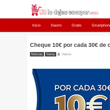
Skip
to
content
Inicio
Xiaomi
Gratis
Smartphon
Cheque 10€ por cada 30€ de
Noticias
Varios
Valeria