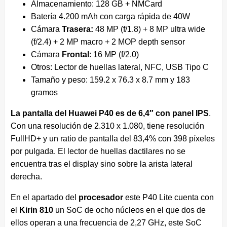
Almacenamiento: 128 GB + NMCard
Batería 4.200 mAh con carga rápida de 40W
Cámara
Trasera:
48 MP (f/1.8) + 8 MP ultra wide
(f/2.4) + 2 MP macro + 2 MOP depth sensor
Cámara
Frontal
: 16 MP (f/2.0)
Otros: Lector de huellas lateral, NFC, USB Tipo C
Tamaño y peso: 159.2 x 76.3 x 8.7 mm y 183
gramos
La pantalla del Huawei P40 es de 6,4″ con panel IPS
.
Con una resolución de 2.310 x 1.080, tiene resolución
FullHD+ y un ratio de pantalla del 83,4% con 398 píxeles
por pulgada. El lector de huellas dactilares no se
encuentra tras el display sino sobre la arista lateral
derecha.
En el apartado del
procesador
este P40 Lite cuenta con
el
Kirin 810
un SoC de ocho núcleos en el que dos de
ellos operan a una frecuencia de 2,27 GHz, este SoC