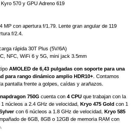
 Kyro 570 y GPU Adreno 619
4 MP con apertura f/1.79. Lente gran angular de 119
ura f/2.4.
carga rápida 30T Plus (5V/6A)
o C, NFC, WiFi 6 y 5G, mini jack 3.5mm
tipo
AMOLED de 6,43 pulgadas con soporte para una
dad para rango dinámico amplio HDR10+
. Contamos
a pantalla frente a golpes, caídas y arañazos.
napdragon 750G
cuenta con
4 CPU
que trabajan con la
1 núcleos a 2.4 GHz de velocidad,
Kryo 475 Gold
con 1
Sylver
con 6 núcleos a 1.8 GHz de velocidad,
Kryo 585
Acompañado de 6GB, 8GB o 12GB de memoria RAM con
.