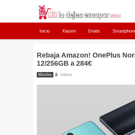
Skip
to
content
Inicio
Xiaomi
Gratis
Smartphon
Rebaja Amazon! OnePlus No
12/256GB a 284€
Móviles
Valeria