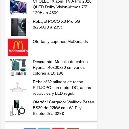
CHOLLO! Xiaomi TV A Pro 2026
QLED Dolby Vision-Atmos 75″
120Hz a 450€
Rebaja! POCO X8 Pro 5G
8/256GB a 239€
Ofertas y cupones McDonalds
Descuento! Mochila de cabina
Ryanair 40x30x20 cm varios
colores a 10,19€
Rebaja! Ventilador de techo
PITIJOPO con motor DC, aspas
retráctiles y LED regul...
Ofertón! Cargador Wallbox Besen
BS20 de 22kW con Wi-Fi y
Bluetooth a 329€