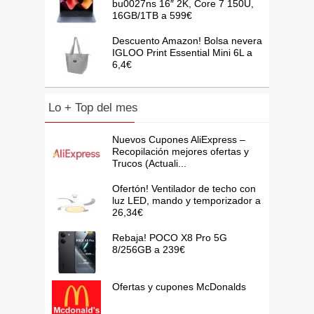
bu0027ns 16″ 2K, Core 7 150U,
16GB/1TB a 599€
Descuento Amazon! Bolsa nevera
IGLOO Print Essential Mini 6L a
6,4€
Lo + Top del mes
Nuevos Cupones AliExpress –
Recopilación mejores ofertas y
Trucos (Actuali...
Ofertón! Ventilador de techo con
luz LED, mando y temporizador a
26,34€
Rebaja! POCO X8 Pro 5G
8/256GB a 239€
Ofertas y cupones McDonalds