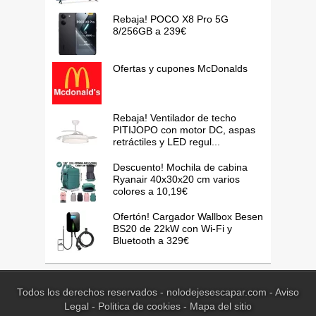
Rebaja! POCO X8 Pro 5G
8/256GB a 239€
Ofertas y cupones McDonalds
Rebaja! Ventilador de techo
PITIJOPO con motor DC, aspas
retráctiles y LED regul...
Descuento! Mochila de cabina
Ryanair 40x30x20 cm varios
colores a 10,19€
Ofertón! Cargador Wallbox Besen
BS20 de 22kW con Wi-Fi y
Bluetooth a 329€
Todos los derechos reservados - nolodejesescapar.com -
Aviso
Legal
-
Politica de cookies
-
Mapa del sitio