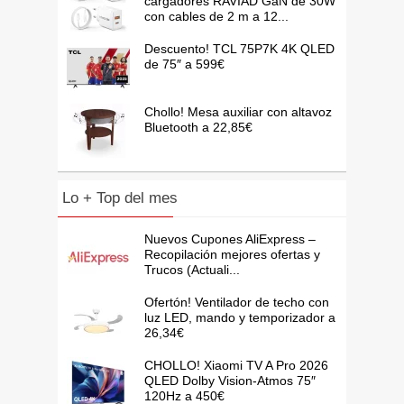
cargadores RAVIAD GaN de 30W
con cables de 2 m a 12...
Descuento! TCL 75P7K 4K QLED
de 75″ a 599€
Chollo! Mesa auxiliar con altavoz
Bluetooth a 22,85€
Lo + Top del mes
Nuevos Cupones AliExpress –
Recopilación mejores ofertas y
Trucos (Actuali...
Ofertón! Ventilador de techo con
luz LED, mando y temporizador a
26,34€
CHOLLO! Xiaomi TV A Pro 2026
QLED Dolby Vision-Atmos 75″
120Hz a 450€