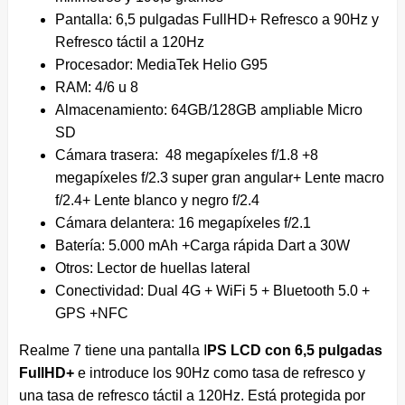
Pantalla: 6,5 pulgadas FullHD+ Refresco a 90Hz y
Refresco táctil a 120Hz
Procesador: MediaTek Helio G95
RAM: 4/6 u 8
Almacenamiento: 64GB/128GB ampliable Micro
SD
Cámara trasera: 48 megapíxeles f/1.8 +8
megapíxeles f/2.3 super gran angular+ Lente macro
f/2.4+ Lente blanco y negro f/2.4
Cámara delantera: 16 megapíxeles f/2.1
Batería: 5.000 mAh +Carga rápida Dart a 30W
Otros: Lector de huellas lateral
Conectividad: Dual 4G + WiFi 5 + Bluetooth 5.0 +
GPS +NFC
Realme 7 tiene una pantalla I
PS LCD con 6,5 pulgadas
FullHD+
e introduce los 90Hz como tasa de refresco y
una tasa de refresco táctil a 120Hz. Está protegida por