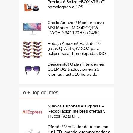
Preciazo! Baliza eBOX V16IoT
homologada a 12€
Chollo Amazon! Monitor curvo
MSI Modern MD342CQPW
UWQHD 34″ 120Hz a 249€
Rebaja Amazon! Pack de 10
gafas QIWEI QW-SOZ para
eclipse solar homologadas ISO...
Descuento! Gafas inteligentes
COLMi A2 traducción en 26
idiomas hasta 10 horas d...
Lo + Top del mes
Nuevos Cupones AliExpress –
Recopilación mejores ofertas y
Trucos (Actuali...
Ofertón! Ventilador de techo con
luz LED, mando y temporizador a