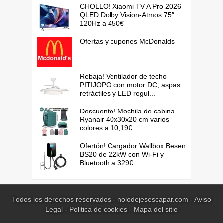
CHOLLO! Xiaomi TV A Pro 2026
QLED Dolby Vision-Atmos 75″
120Hz a 450€
Ofertas y cupones McDonalds
Rebaja! Ventilador de techo
PITIJOPO con motor DC, aspas
retráctiles y LED regul...
Descuento! Mochila de cabina
Ryanair 40x30x20 cm varios
colores a 10,19€
Ofertón! Cargador Wallbox Besen
BS20 de 22kW con Wi-Fi y
Bluetooth a 329€
Todos los derechos reservados - nolodejesescapar.com -
Aviso
Legal
-
Politica de cookies
-
Mapa del sitio