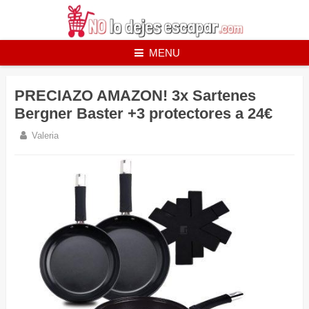
Skip
to
content
MENU
PRECIAZO AMAZON! 3x Sartenes
Bergner Baster +3 protectores a 24€
Valeria