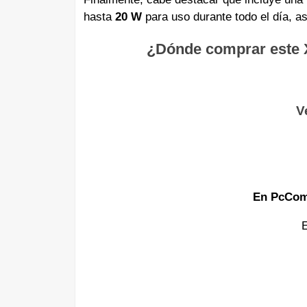
hasta
20 W
para uso durante todo el día, a
¿Dónde comprar este X
V
En PcCom