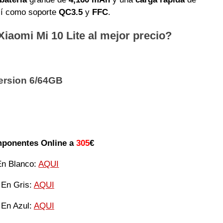
sí como soporte
QC3.5
y
FFC
.
iaomi Mi 10 Lite al mejor precio?
ersion 6/64GB
ponentes Online a
305
€
En Blanco:
AQUI
En Gris:
AQUI
En Azul:
AQUI