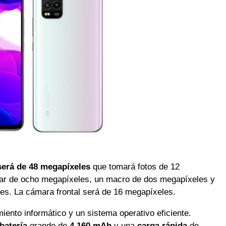
será de 48 megapíxeles
que tomará fotos de 12
lar de ocho megapíxeles, un macro de dos megapíxeles y
es. La cámara frontal será de 16 megapíxeles.
miento informático y un sistema operativo eficiente.
batería
grande de
4,160 mAh
y una
carga rápida
de