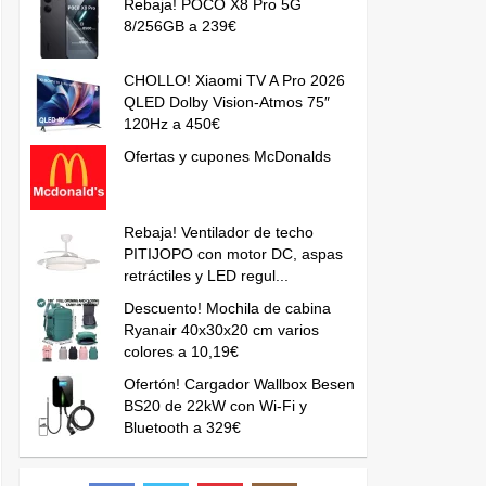
Rebaja! POCO X8 Pro 5G
8/256GB a 239€
CHOLLO! Xiaomi TV A Pro 2026
QLED Dolby Vision-Atmos 75″
120Hz a 450€
Ofertas y cupones McDonalds
Rebaja! Ventilador de techo
PITIJOPO con motor DC, aspas
retráctiles y LED regul...
Descuento! Mochila de cabina
Ryanair 40x30x20 cm varios
colores a 10,19€
Ofertón! Cargador Wallbox Besen
BS20 de 22kW con Wi-Fi y
Bluetooth a 329€