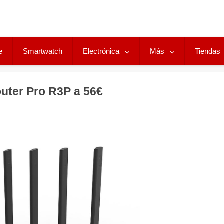
e
Smartwatch
Electrónica
Más
Tiendas
uter Pro R3P a 56€