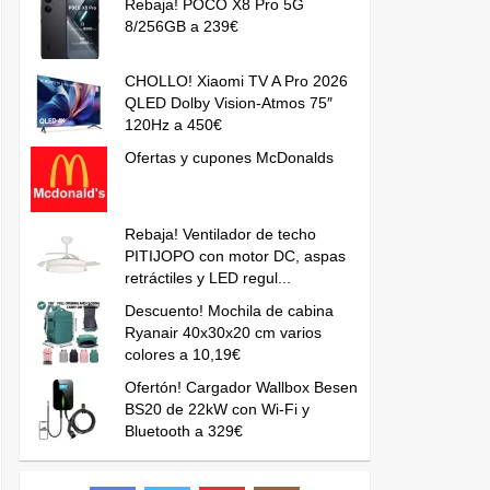
Rebaja! POCO X8 Pro 5G
8/256GB a 239€
CHOLLO! Xiaomi TV A Pro 2026
QLED Dolby Vision-Atmos 75″
120Hz a 450€
Ofertas y cupones McDonalds
Rebaja! Ventilador de techo
PITIJOPO con motor DC, aspas
retráctiles y LED regul...
Descuento! Mochila de cabina
Ryanair 40x30x20 cm varios
colores a 10,19€
Ofertón! Cargador Wallbox Besen
BS20 de 22kW con Wi-Fi y
Bluetooth a 329€