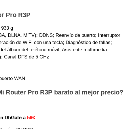
er Pro R3P
 933 g
BA, DLNA, MiTV); DDNS; Reenvío de puerto; Interruptor
ración de WiFi con una tecla; Diagnóstico de fallas;
del álbum del teléfono móvil; Asistente multimedia
z); Canal DFS de 5 GHz
 puerto WAN
i Router Pro R3P barato al mejor precio?
n DhGate a
56€