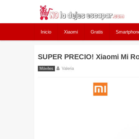
Skip
to
content
Inicio
Xiaomi
Gratis
Smartphon
SUPER PRECIO! Xiaomi Mi Ro
Móviles
Valeria