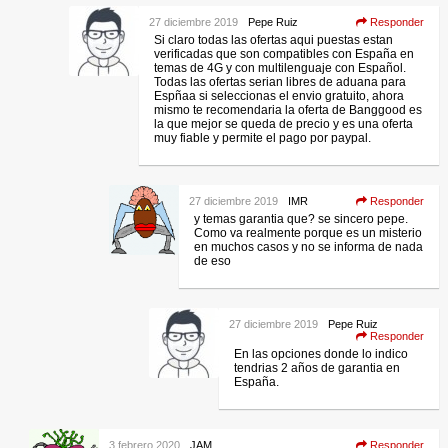
27 diciembre 2019
Pepe Ruiz
Responder
Si claro todas las ofertas aqui puestas estan
verificadas que son compatibles con España en
temas de 4G y con multilenguaje con Español.
Todas las ofertas serian libres de aduana para
Espñaa si seleccionas el envio gratuito, ahora
mismo te recomendaria la oferta de Banggood es
la que mejor se queda de precio y es una oferta
muy fiable y permite el pago por paypal.
27 diciembre 2019
IMR
Responder
y temas garantia que? se sincero pepe.
Como va realmente porque es un misterio
en muchos casos y no se informa de nada
de eso
27 diciembre 2019
Pepe Ruiz
Responder
En las opciones donde lo indico
tendrias 2 años de garantia en
España.
3 febrero 2020
JAM
Responder