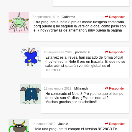
7 septiembre 2019
Guillermo
Responder
Otra pregunta el note 8 pro es medio riesgoso comprarlo
porq puede q no saquen la version global como paso con
el 7 no???gravias de antemano y muy buena la pagina
26 septiembre 2019
poolstar80
Responder
Esta vez es al revés, han sacado de forma oficial
(hoy) el redmi Note 8 pro en España. El que no se
sabe aún si sacarán versión global es el
«normal».
12 noviembre 2019
Mithrandir
Responder
He comprado el Note 8 Pro y pone que el tiempo
de envío son 41 días, ¿Esto es normal?
Muchas gracias por los chollos!!
14 octubre 2019
Juan A
Responder
Hola una pregunta si compro el Version 8/128GB En