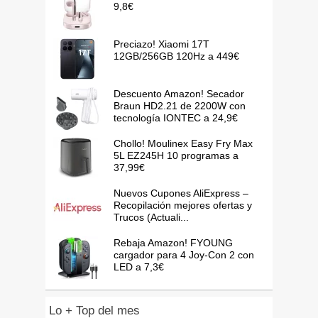
9,8€
Preciazo! Xiaomi 17T
12GB/256GB 120Hz a 449€
Descuento Amazon! Secador
Braun HD2.21 de 2200W con
tecnología IONTEC a 24,9€
Chollo! Moulinex Easy Fry Max
5L EZ245H 10 programas a
37,99€
Nuevos Cupones AliExpress –
Recopilación mejores ofertas y
Trucos (Actuali...
Rebaja Amazon! FYOUNG
cargador para 4 Joy-Con 2 con
LED a 7,3€
Lo + Top del mes