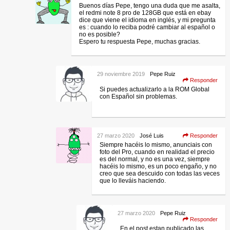
Buenos días Pepe, tengo una duda que me asalta,
el redmi note 8 pro de 128GB que está en ebay
dice que viene el idioma en inglés, y mi pregunta
es : cuando lo reciba podré cambiar al español o
no es posible?
Espero tu respuesta Pepe, muchas gracias.
29 noviembre 2019
Pepe Ruiz
Responder
Si puedes actualizarlo a la ROM Global
con Español sin problemas.
27 marzo 2020
José Luis
Responder
Siempre hacéis lo mismo, anunciais con
foto del Pro, cuando en realidad el precio
es del normal, y no es una vez, siempre
hacéis lo mismo, es un poco engaño, y no
creo que sea descuido con todas las veces
que lo lleváis haciendo.
27 marzo 2020
Pepe Ruiz
Responder
En el post estan publicado las