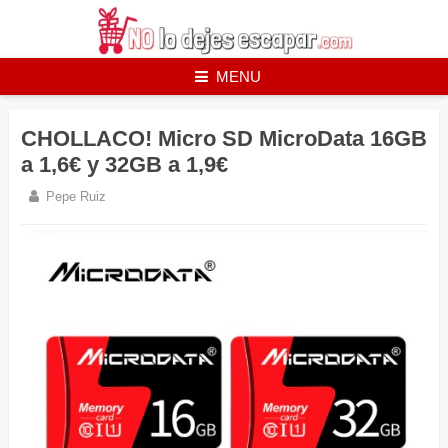
Skip
to
content
MENU
CHOLLACO! Micro SD MicroData 16GB
a 1,6€ y 32GB a 1,9€
Pepe Ruiz