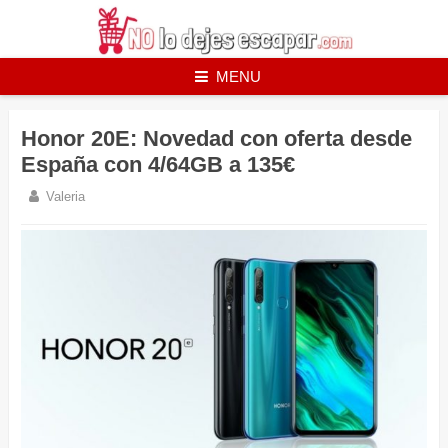
Skip
to
content
MENU
Honor 20E: Novedad con oferta desde
España con 4/64GB a 135€
Valeria